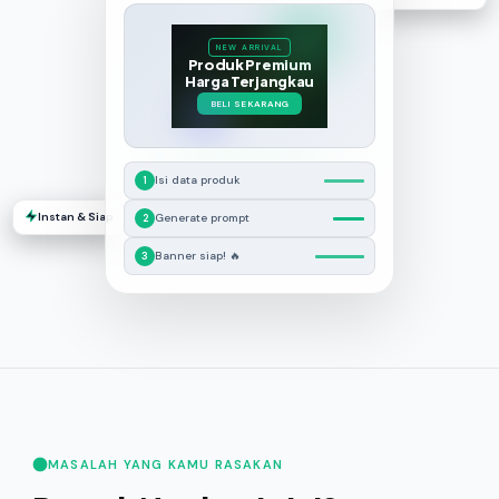
NEW ARRIVAL
Produk Premium
Harga Terjangkau
BELI SEKARANG
Isi data produk
1
Instan & Siap
Generate prompt
2
Banner siap! 🔥
3
MASALAH YANG KAMU RASAKAN